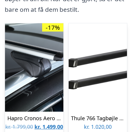
bare om at få dem bestilt.
-17%
Hapro Cronos Aero I Tagbøjle inkl. fodsæt / tagræling – 2 stk.
Thule 766 Tagbøjle 200 cm – 2 stk.
Den
Den
kr.
1.799,00
kr.
1.499,00
kr.
1.020,00