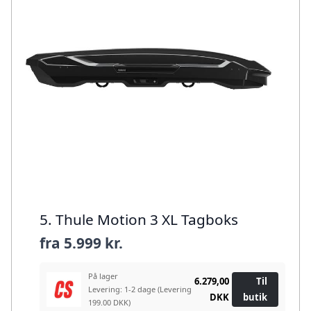
5. Thule Motion 3 XL Tagboks
fra
5.999 kr.
På lager
6.279,00
Til
Levering: 1-2 dage
(Levering
DKK
butik
199.00 DKK)