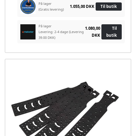
På lager
1.055,00 DKK
Til butik
(Gratis levering)
På lager
1.080,00
Til
Levering: 2-4 dage
(Levering
DKK
butik
39.00 DKK)