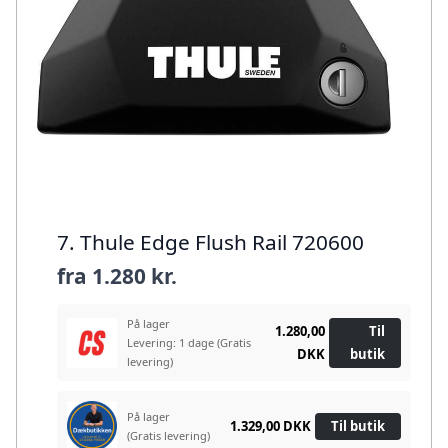
7. Thule Edge Flush Rail 720600
fra
1.280 kr.
På lager
1.280,00
Til
Levering: 1 dage
(Gratis
DKK
butik
levering)
På lager
1.329,00 DKK
Til butik
(Gratis levering)