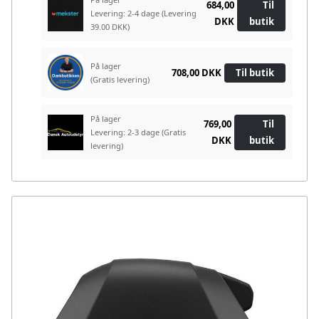
684,00
Til
Levering: 2-4 dage
(Levering
DKK
butik
39.00 DKK)
På lager
708,00 DKK
Til butik
(Gratis levering)
På lager
769,00
Til
Levering: 2-3 dage
(Gratis
DKK
butik
levering)