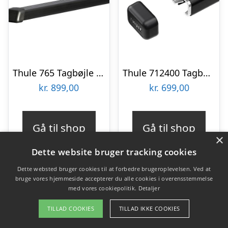
Thule 765 Tagbøjle 163 cm – 2 stk.
Thule 712400 Tagbøjler Squarebar 135 – 2 stk.
kr.
899,00
kr.
699,00
Gå til shop
Gå til shop
×
Dette website bruger tracking cookies
Dette websted bruger cookies til at forbedre brugeroplevelsen. Ved at
bruge vores hjemmeside accepterer du alle cookies i overensstemmelse
med vores cookiepolitik.
Detaljer
Indholdsfortegnelse
skjul
TILLAD COOKIES
TILLAD IKKE COOKIES
1)
10 populære tagbøjler i øjeblikket