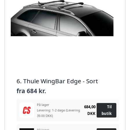
6. Thule WingBar Edge - Sort
fra
684 kr.
På lager
684,00
Til
Levering: 1-2 dage
(Levering
DKK
butik
39.00 DKK)
På lager