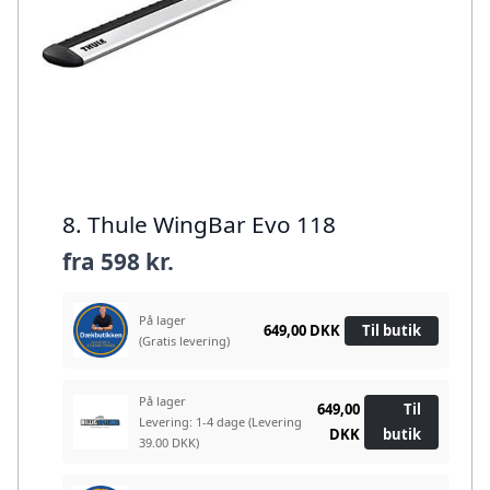
8. Thule WingBar Evo 118
fra
598 kr.
På lager
649,00 DKK
Til butik
(Gratis levering)
På lager
649,00
Til
Levering: 1-4 dage
(Levering
DKK
butik
39.00 DKK)