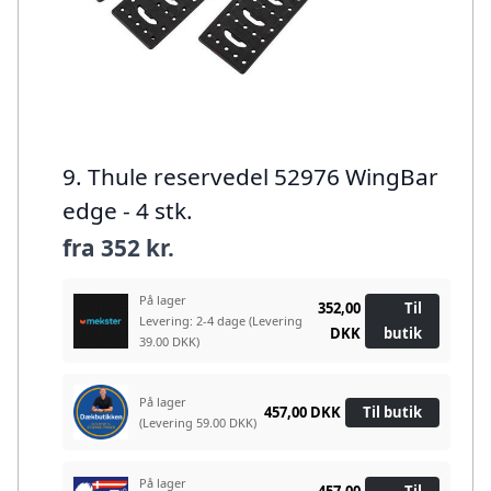
9. Thule reservedel 52976 WingBar
edge - 4 stk.
fra
352 kr.
På lager
352,00
Til
Levering: 2-4 dage
(Levering
DKK
butik
39.00 DKK)
På lager
457,00 DKK
Til butik
(Levering 59.00 DKK)
På lager
457,00
Til