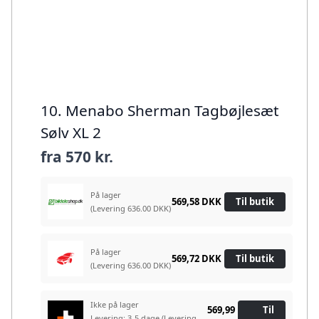
10. Menabo Sherman Tagbøjlesæt
Sølv XL 2
fra
570 kr.
På lager
569,58 DKK
Til butik
(Levering 636.00 DKK)
På lager
569,72 DKK
Til butik
(Levering 636.00 DKK)
Ikke på lager
569,99
Til
Levering: 3-5 dage
(Levering