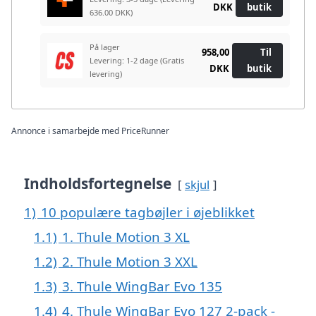
DKK
butik
636.00 DKK)
På lager
958,00
Til
Levering: 1-2 dage
(Gratis
DKK
butik
levering)
Annonce i samarbejde med PriceRunner
Indholdsfortegnelse
skjul
1)
10 populære tagbøjler i øjeblikket
1.1)
1. Thule Motion 3 XL
1.2)
2. Thule Motion 3 XXL
1.3)
3. Thule WingBar Evo 135
1.4)
4. Thule WingBar Evo 127 2-pack -