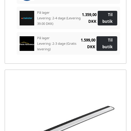
På lager
1.359,00
Til
Levering: 2-4 dage
(Levering
DKK
butik
39.00 DKK)
På lager
1.599,00
Til
Levering: 2-3 dage
(Gratis
DKK
butik
levering)